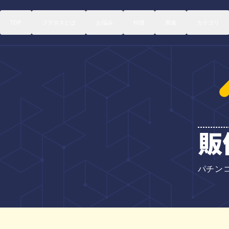
TOP
TOP
フダポスとは
フダポスとは
お悩み
お悩み
特徴
特徴
用途
用途
カテゴリ
カテゴリ
パチン